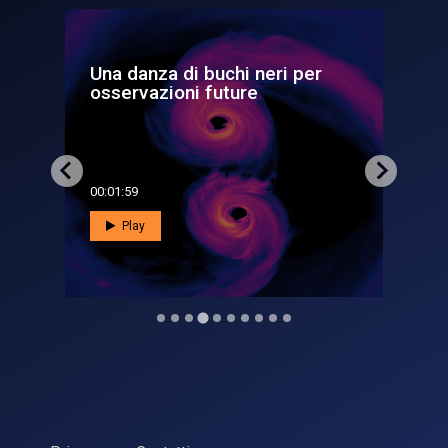
i per
Due voraci buchi neri in
un'immensa nuvola di gas
00:02:38
Play