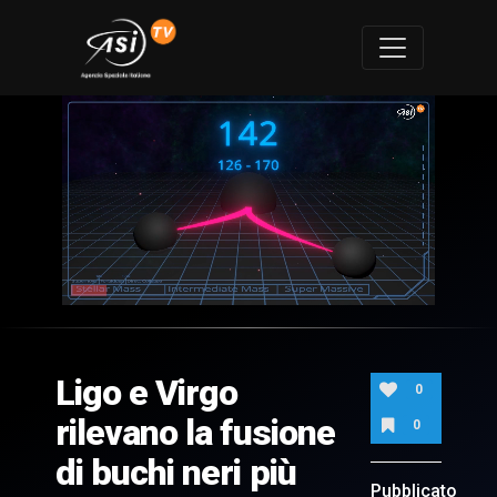
0
of
1
minute,
Ligo e Virgo
38
0
seconds
rilevano la fusione
0
di buchi neri più
Pubblicato