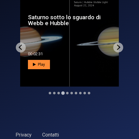
guardo di
Un test su drone per
Hera
00:01:34
Play
Privacy
Contatti