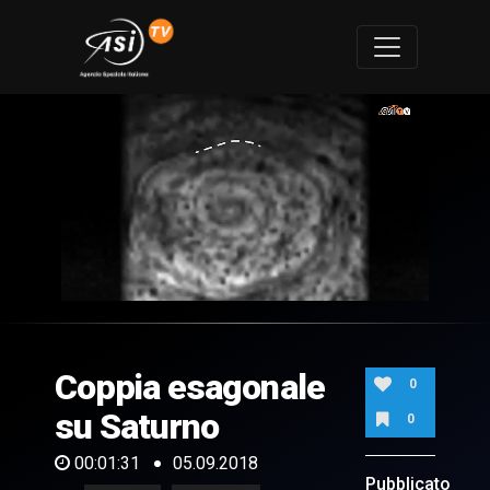
0
of
1
minute,
Coppia esagonale
31
0
seconds
su Saturno
0
00:01:31
05.09.2018
Pubblicato