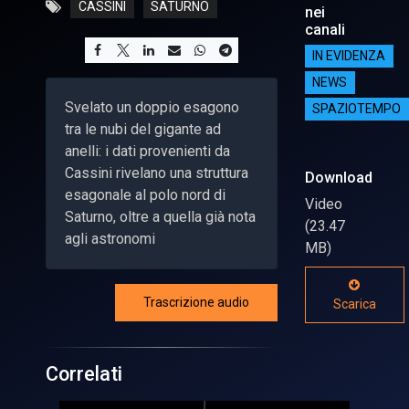
CASSINI
SATURNO
nei
canali
IN EVIDENZA
NEWS
Svelato un doppio esagono
SPAZIOTEMPO
tra le nubi del gigante ad
anelli: i dati provenienti da
Cassini rivelano una struttura
Download
esagonale al polo nord di
Video
Saturno, oltre a quella già nota
(23.47
agli astronomi
MB)
Trascrizione audio
Scarica
Correlati