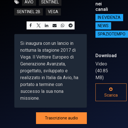
AVIO
SENTINEL
nei
canali
SENTINEL 2B
VEGA
IN EVIDENZA
NEWS
SPAZIOTEMPO
Si inaugura con un lancio in
notturna la stagione 2017 di
Download
Vega. Il Vettore Europeo di
Generazione Avanzata,
Video
progettato, sviluppato e
(40.85
realizzato in Italia da Avio, ha
MB)
portato a termine con
successo la sua nona
Scarica
missione.
Trascrizione audio