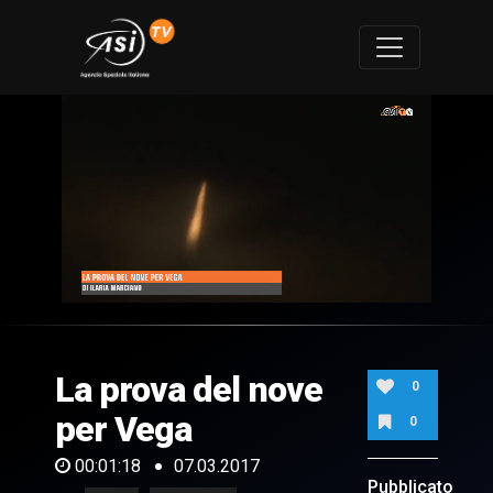
0
of
1
minute,
La prova del nove
18
0
seconds
per Vega
0
00:01:18
07.03.2017
Pubblicato