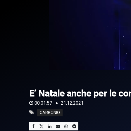
0
of
1
minute,
E’ Natale anche per le c
57
seconds
Volume
0%
00:01:57
21.12.2021
CARBONIO