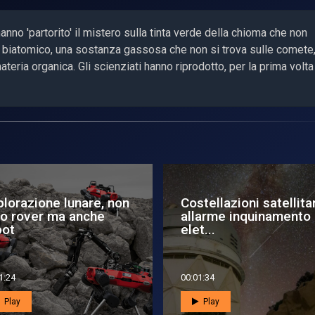
nno 'partorito' il mistero sulla tinta verde della chioma che non
io biatomico, una sostanza gassosa che non si trova sulle comete
ateria organica. Gli scienziati hanno riprodotto, per la prima volta
gre è in viaggio verso
Blue Ghost e LuGRE
Luna
pronti per l'allunaggio
2:55
00:02:43
Play
Play