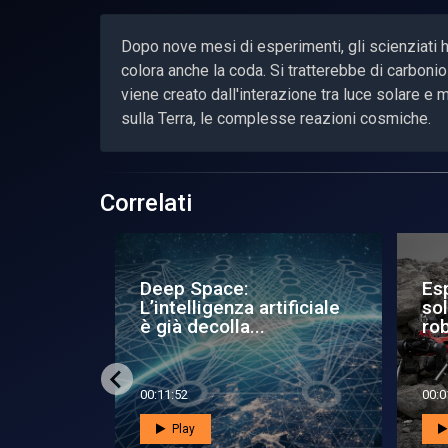
Dopo nove mesi di esperimenti, gli scienziati ha
colora anche la coda. Si tratterebbe di carbon
viene creato dall'interazione tra luce solare e m
sulla Terra, le complesse reazioni cosmiche.
Correlati
a Athena
Una fotocamera lunare
Lu
talo-
per le missioni Artemis
la 
00:02:12
00:0
Play