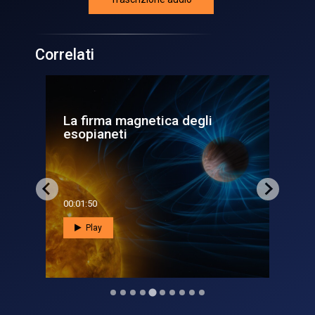
Correlati
La firma magnetica degli
Os
esopianeti
nas
00:01:50
00:0
Play