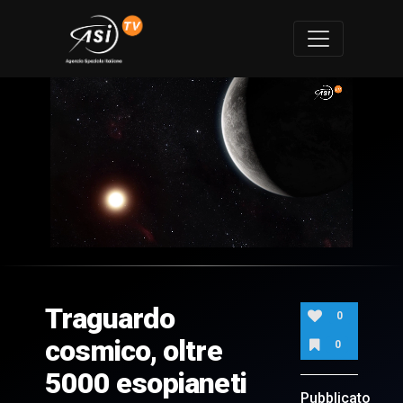
0
of
1
minute,
Traguardo
34
0
seconds
cosmico, oltre
0
5000 esopianeti
Pubblicato