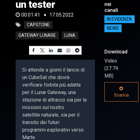
un tester
nei
canali
00:01:41
17.05.2022
IN EVIDENZA
CAPSTONE
NEWS
GATEWAY LUNARE
LUNA
Download
Video
(27.79
Si attende a giorni il lancio di
MB)
un CubeSat che dovrà
verificare l’orbita più adatta
per il Lunar Gateway, una
Scarica
stazione di attracco sia per le
missioni sul nostro
satellite naturale, sia per il
transito dei futuri
programmi esplorativi verso
Marte.