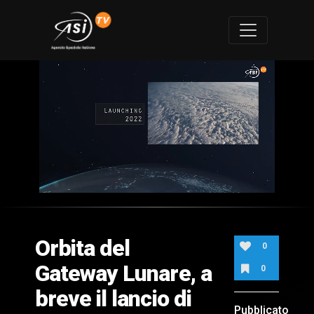
0
of
1
minute,
Orbita del
41
0
seconds
Gateway Lunare, a
0
breve il lancio di
Pubblicato