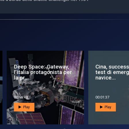
ep Space: Gateway,
Cina, successo per il
talia protagonista per
test di emergenza del
pr...
navice...
6:48
00:01:37
Play
Play