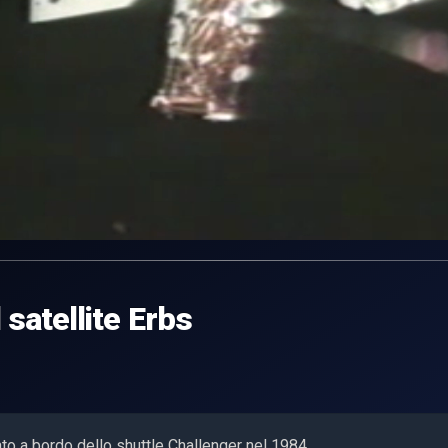
 satellite Erbs
iato a bordo dello shuttle Challenger nel 1984