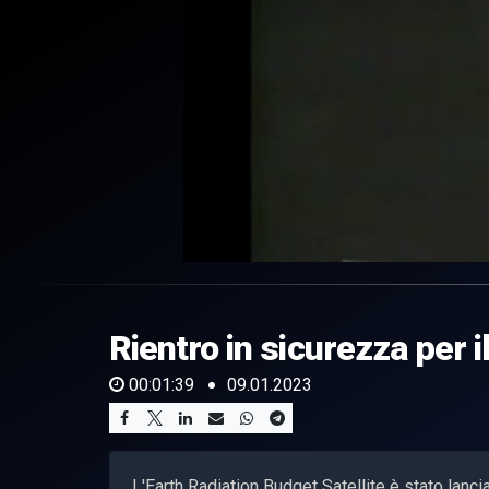
0
of
1
minute,
Rientro in sicurezza per il
39
seconds
Volume
0%
00:01:39
09.01.2023
L'Earth Radiation Budget Satellite è stato lanc