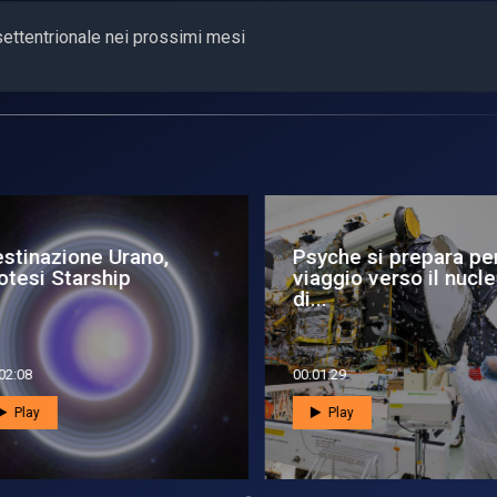
 settentrionale nei prossimi mesi
stinazione Urano,
Psyche si prepara per 
tesi Starship
viaggio verso il nucle
di...
2:08
00:01:29
Play
Play