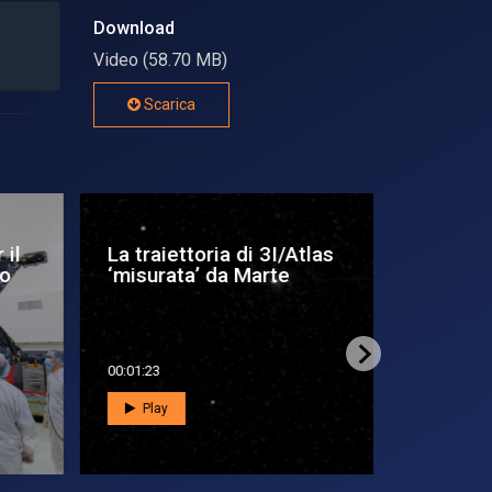
Download
Video (58.70 MB)
Scarica
il
La traiettoria di 3I/Atlas
Marte, es
o
‘misurata’ da Marte
pianeta 
questione
00:01:23
00:03:49
Play
Play