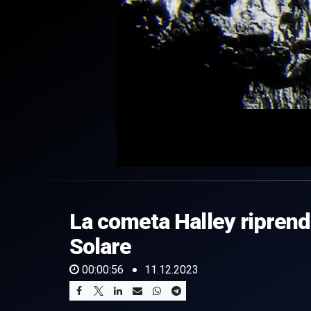
0
of
56
seconds
Volume
La cometa Halley riprende
0%
Solare
00:00:56
11.12.2023