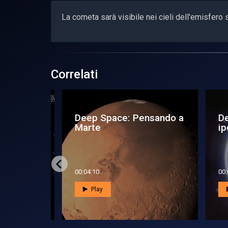
La cometa sarà visibile nei cieli dell'emisfero
Correlati
 solare
Deep Space: Pensando a
De
Marte
ipo
00:04:10
00:0
Play