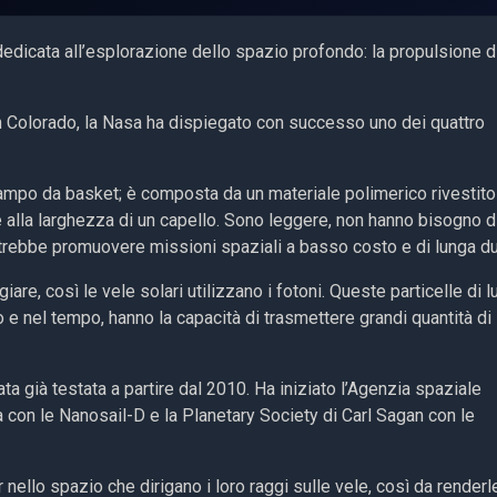
edicata all’esplorazione dello spazio profondo: la propulsione d
in Colorado, la Nasa ha dispiegato con successo uno dei quattro
mpo da basket; è composta da un materiale polimerico rivestito
e alla larghezza di un capello. Sono leggere, non hanno bisogno d
otrebbe promuovere missioni spaziali a basso costo e di lunga du
are, così le vele solari utilizzano i fotoni. Queste particelle di l
e nel tempo, hanno la capacità di trasmettere grandi quantità di
ta già testata a partire dal 2010. Ha iniziato l’Agenzia spaziale
 con le Nanosail-D e la Planetary Society di Carl Sagan con le
er nello spazio che dirigano i loro raggi sulle vele, così da renderl