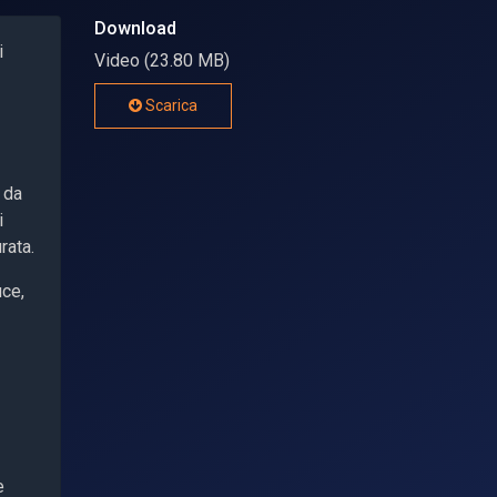
Download
i
Video (23.80 MB)
Scarica
 da
i
rata.
uce,
e