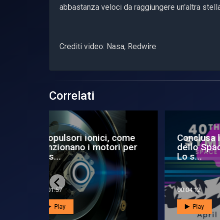
abbastanza veloci da raggiungere un'altra stell
Crediti video: Nasa, Redwire
Correlati
i, come
Conclusa la 40ª edizione
Lo 
ori per
dello Space Symposium:
ca
Lo s...
00:04:12
00:0
Play