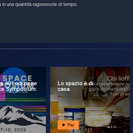
a in una quantità ragionevole di tempo.
spazio è di
Vele solari per le
sa
previsioni
meteorologiche spazia
1:27
00:02:06
Play
Play