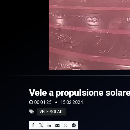
0
of
1
minute,
Vele a propulsione solare
25
seconds
Volume
0%
00:01:25
15.02.2024
VELE SOLARI