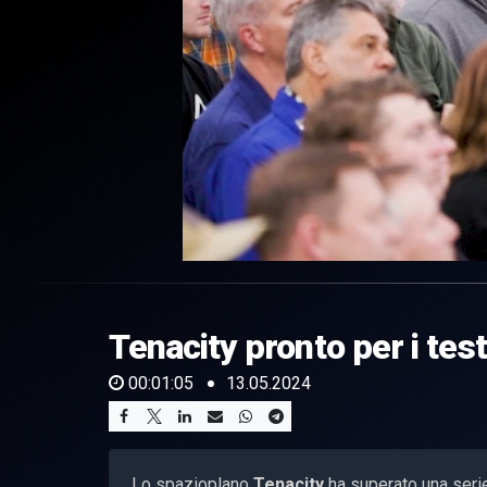
0
of
1
minute,
Tenacity pronto per i test 
5
seconds
Volume
0%
00:01:05
13.05.2024
Lo spazioplano
Tenacity
ha superato una serie 