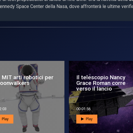
Kennedy Space Center della Nasa, dove affronterà le ultime verifi
 MIT arti robotici per
Il telescopio Nancy
moonwalkers
Grace Roman corre
verso il lancio
2:03
00:01:56
Play
Play