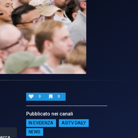
0
0
Pubblicato nei canali
IN EVIDENZA
ASITV DAILY
NEWS
ierra