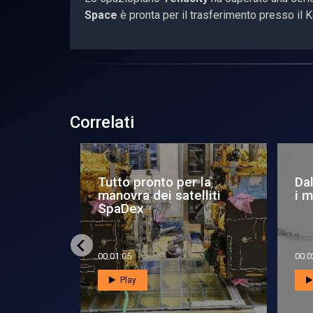
Space
è pronta per il trasferimento presso il 
Correlati
er il
Tutto pronto per la
Dal
za della
manovra dei satelliti
i 
SpaDex
00:01:05
00:0
Play