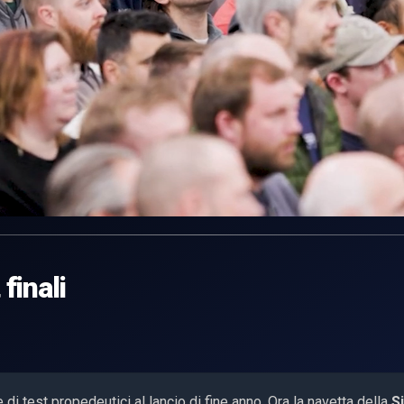
finali
di test propedeutici al lancio di fine anno. Ora la navetta della
S