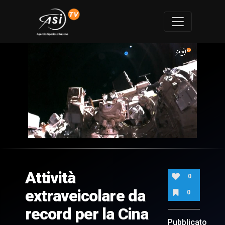
0
of
1
minute,
Attività
14
0
seconds
extraveicolare da
0
record per la Cina
Pubblicato