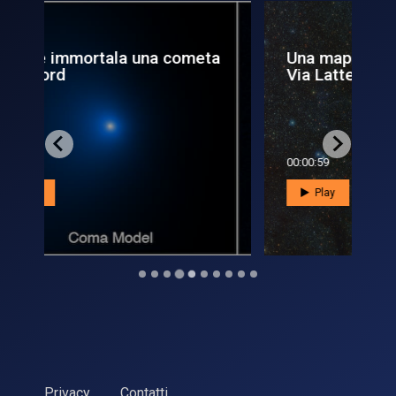
ta
Una mappa da record per la
La
Via Lattea
su
00:00:59
00:
Play
Privacy
Contatti