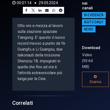
00:01:14
29.05.2024
nei
canali
IN EVIDENZA
ASITV DAILY
Otto ore e mezza al lavoro
NEWS
sulla stazione spaziale
Tiangong. E’ questo il nuovo
record messo a punto da Ye
Download
Guangfu e Li Guangsu, due
Video
taikonauti della missione
(93.64
Shenzou 18, impegnati in
MB)
quella che fino ad ora è
l’attività extraveicolare più
lunga per la Cina.
Scarica
Correlati