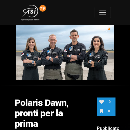
0
of
1
minute,
Polaris Dawn,
51
0
seconds
pronti per la
0
prima
Pubblicato