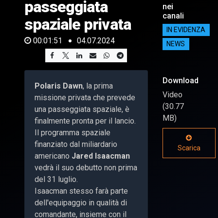
passeggiata
nei
canali
spaziale privata
IN EVIDENZA
00:01:51
04.07.2024
NEWS
Download
Polaris Dawn
, la prima
Video
missione privata che prevede
(30.77
una passeggiata spaziale, è
MB)
finalmente pronta per il lancio.
Il programma spaziale
finanziato dal miliardario
Scarica
americano
Jared Isaacman
vedrà il suo debutto non prima
del 31 luglio.
Isaacman stesso farà parte
dell'equipaggio in qualità di
comandante, insieme con il