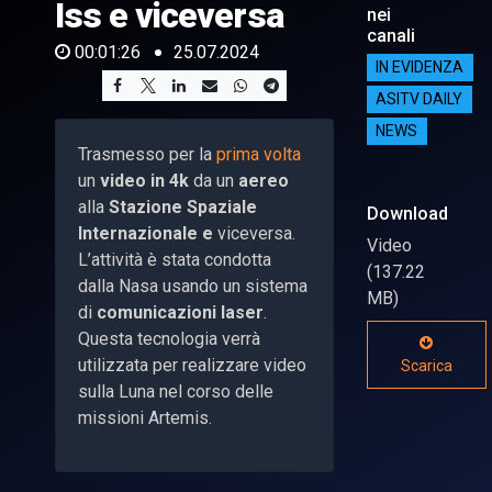
Iss e viceversa
nei
canali
00:01:26
25.07.2024
IN EVIDENZA
ASITV DAILY
NEWS
Trasmesso per la
prima volta
un
video in 4k
da un
aereo
alla
Stazione Spaziale
Download
Internazionale e
viceversa.
Video
L’attività è stata condotta
(137.22
dalla Nasa usando un sistema
MB)
di
comunicazioni laser
.
Questa tecnologia verrà
utilizzata per realizzare video
Scarica
sulla Luna nel corso delle
missioni Artemis.