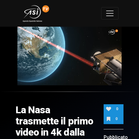
0
of
1
minute,
La Nasa
26
0
seconds
trasmette il primo
0
video in 4k dalla
Pubblicato