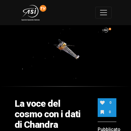
0
of
3
minutes,
La voce del
6
0
seconds
cosmo con i dati
0
di Chandra
Pubblicato