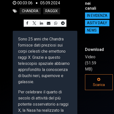
00:03:06
05.09.2024
nei
canali
CHANDRA
RAGGIX
IN EVIDENZA
ASITV DAILY
NEWS
Sono 25 anni che Chandra
fornisce dati preziosi sui
Download
corpi celesti che emettono
Video
raggi X. Grazie a questo
(51.59
telescopio spaziale abbiamo
MB)
approfondito la conoscenza
di buchi neri, supernove e
galassie.
Scarica
Per celebrare il quarto di
secolo di attività del più
potente osservatorio a raggi
X, la Nasa ha realizzato la