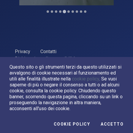
Privacy
Contatti
Dichiarazione di accessibilità
Questo sito o gli strumenti terzi da questo utilizzati si
ASI Agenzia Spaziale Italiana, 2026. P.Iva 03638121008
avvalgono di cookie necessari al funzionamento ed
Sviluppato da
LPM
utili alle finalità illustrate nella
cookie policy
. Se vuoi
saperne di più o negare il consenso a tutti o ad alcuni
cookie, consulta la cookie policy. Chiudendo questo
Seguici su:
banner, scorrendo questa pagina, cliccando su un link o
proseguendo la navigazione in altra maniera,
Asi su Facebook
Asi su X
Canale Asi su YouTube
acconsenti all'uso dei cookie.
I C
COOKIE POLICY
ACCETTO