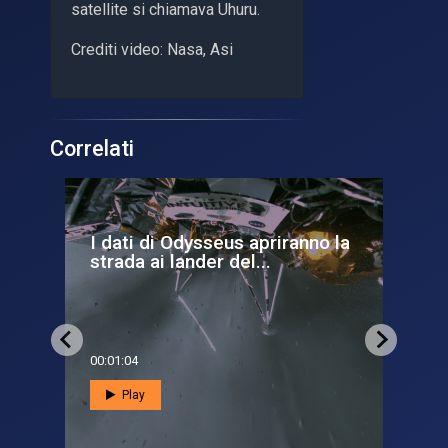
satellite si chiamava Uhuru.
Crediti video: Nasa, Asi
Correlati
 i
I dati di Odysseus apriranno la
L’
strada ai lander del...
Le
00:01:04
00:0
Play