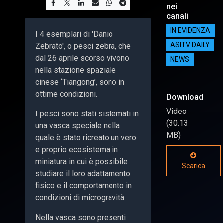
nei
canali
IN EVIDENZA
I 4 esemplari di 'Danio
Zebrato', o pesci zebra, che
ASITV DAILY
dal 26 aprile scorso vivono
NEWS
nella stazione spaziale
cinese ‘Tiangong’, sono in
ottime condizioni.
Download
Video
I pesci sono stati sistemati in
(30.13
una vasca speciale nella
MB)
quale è stato ricreato un vero
e proprio ecosistema in
miniatura in cui è possibile
Scarica
studiare il loro adattamento
fisico e il comportamento in
condizioni di microgravità.
Nella vasca sono presenti