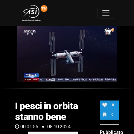
0
of
1
minute,
I pesci in orbita
55
0
seconds
stanno bene
0
00:01:55
08.10.2024
Pubblicato