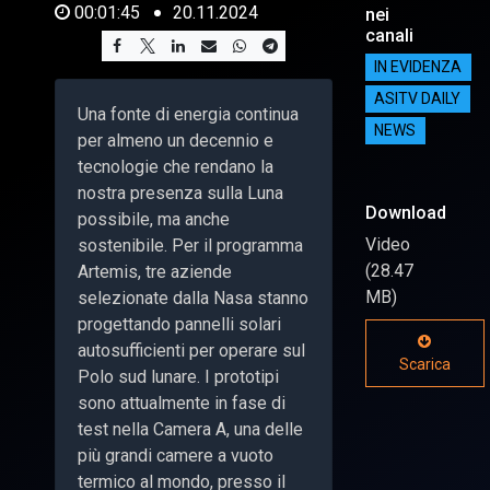
00:01:45
20.11.2024
nei
canali
IN EVIDENZA
ASITV DAILY
Una fonte di energia continua
NEWS
per almeno un decennio e
tecnologie che rendano la
nostra presenza sulla Luna
Download
possibile, ma anche
Video
sostenibile. Per il programma
(28.47
Artemis, tre aziende
MB)
selezionate dalla Nasa stanno
progettando pannelli solari
autosufficienti per operare sul
Scarica
Polo sud lunare. I prototipi
sono attualmente in fase di
test nella Camera A, una delle
più grandi camere a vuoto
termico al mondo, presso il