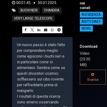
00:01:45
30.01.2025
nei
canali
BUCHI NERI
CHANDRA
IN EVIDENZA
VERY LARGE TELESCOPE
ASITV DAILY
NEWS
Un nuovo passo è stato fatto
Download
per comprendere meglio
Video
come agiscono i buchi neri e
(29.30
in particolare come si
MB)
alimentano. Sembra come se
questi divoratori cosmici
soffiassero sul cibo rovente
Scarica
per raffreddarlo prima di
mangiarlo.
I risultati di questa ricerca
sono emersi osservando