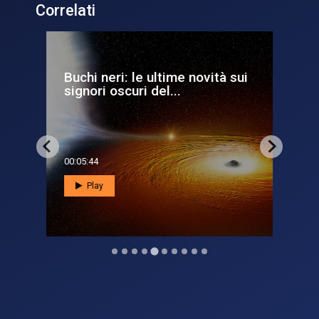
Correlati
Buchi neri: le ultime novità sui
Bu
signori oscuri del...
Ne
00:05:44
00:0
Play