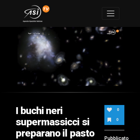
0
of
1
minute,
I buchi neri
45
0
seconds
supermassicci si
0
preparano il pasto
Pubblicato