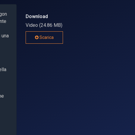
agon
Download
nte
Video (24.86 MB)
i una
Scarica
ella
he