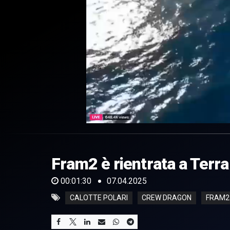
0
of
1
minute,
Fram2 è rientrata a Terra
30
seconds
Volume
0%
00:01:30
07.04.2025
CALOTTE POLARI
CREW DRAGON
FRAM2