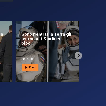
La prima missione di
Artemis 
Walter Villadei a bordo
tornata
della Iss
00:01:28
00:05:35
Play
Play