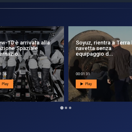
am2, la prima missione
Bentornata
n equipaggio a
AstroSamantha!
volare...
1:36
00:01:46
Play
Play