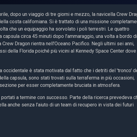
prile, dopo un viaggio di tre giorni e mezzo, la navicella Crew Dr
lla costa californiana. Si è trattato di una missione completame
olta che un equipaggio ha sorvolato i poli terrestri. Le quattro
a capsula circa 45 minuti dopo l’ammaraggio, una volta a bordo d
 Crew Dragon rientra nell’Oceano Pacifico. Negli ultimi sei anni,
pressi della Florida poiché più vicini al Kennedy Space Center dove
occidentale è stata motivata dal fatto che i detriti del 'tronco' d
della capsula, sono stati trovati sulla terraferma in più occasioni,
 sezione per esser completamente bruciata in atmosfera.
i portati a termine con successo. Parte della ricerca prevedeva c
lla anche senza l’aiuto di un team di recupero in vista dei futuri