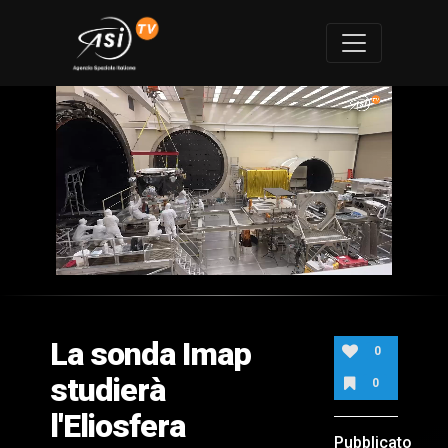
0
of
2
minutes,
La sonda Imap
16
0
seconds
studierà
0
l'Eliosfera
Pubblicato