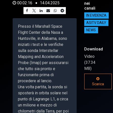
00:02:16
14.04.2025
nei
canali
IN EVIDENZA
ASITV DAILY
Presso il Marshall Space
NEWS
Flight Center della Nasa a
Huntsville, in Alabama, sono
iniziati i test e le verifiche
Download
sulla sonda Interstellar
Video
Mapping and Acceleration
(37.34
Probe (Imap) per assicurarsi
MB)
che tutto sia pronto e
funzionante prima di
procedere al lancio.
Scarica
Una volta partita, la sonda si
sposterà in orbita solare nel
punto di Lagrange L1, a circa
un milione e mezzo di
chilometri dalla Terra, per poi