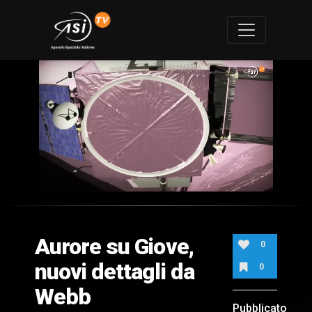
0
of
1
minute,
Aurore su Giove,
44
0
seconds
nuovi dettagli da
0
Webb
Pubblicato