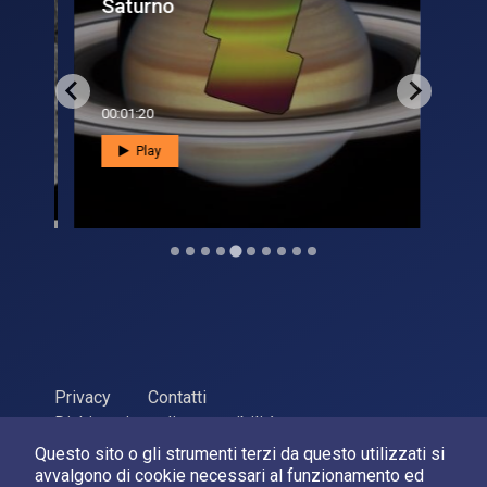
Saturno
lib
00:01:20
00:0
Play
Privacy
Contatti
Dichiarazione di accessibilità
Questo sito o gli strumenti terzi da questo utilizzati si
ASI Agenzia Spaziale Italiana, 2026. P.Iva 03638121008
avvalgono di cookie necessari al funzionamento ed