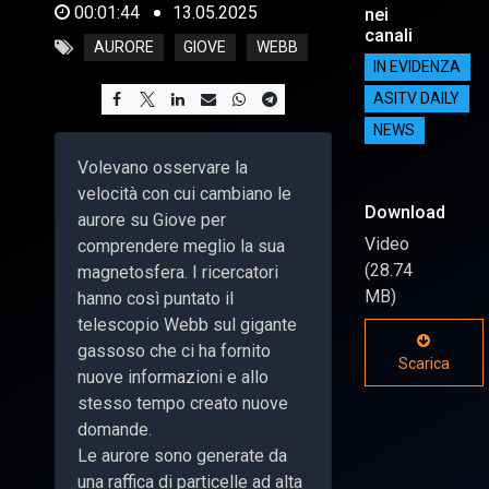
00:01:44
13.05.2025
nei
canali
AURORE
GIOVE
WEBB
IN EVIDENZA
ASITV DAILY
NEWS
Volevano osservare la
velocità con cui cambiano le
Download
aurore su Giove per
Video
comprendere meglio la sua
(28.74
magnetosfera. I ricercatori
MB)
hanno così puntato il
telescopio Webb sul gigante
gassoso che ci ha fornito
Scarica
nuove informazioni e allo
stesso tempo creato nuove
domande.
Le aurore sono generate da
una raffica di particelle ad alta