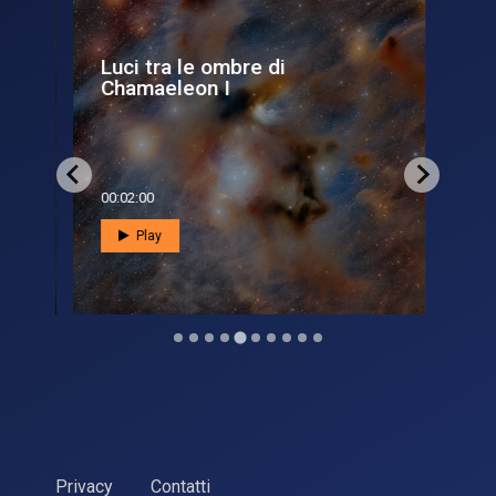
on
Luci tra le ombre di
Lo
Chamaeleon I
di
00:02:00
00:0
Play
Privacy
Contatti