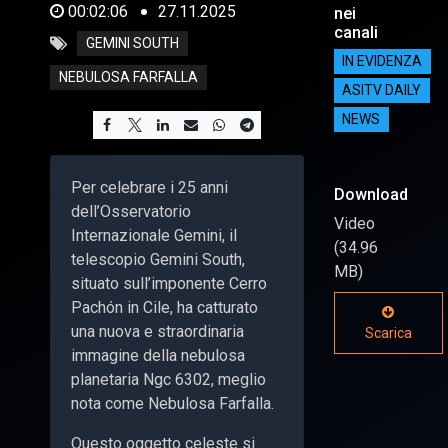
00:02:06
27.11.2025
nei
canali
GEMINI SOUTH
IN EVIDENZA
NEBULOSA FARFALLA
ASITV DAILY
NEWS
Per celebrare i 25 anni
Download
dell’Osservatorio
Video
Internazionale Gemini, il
(34.96
telescopio Gemini South,
MB)
situato sull’imponente Cerro
Pachón in Cile, ha catturato
una nuova e straordinaria
Scarica
immagine della nebulosa
planetaria Ngc 6302, meglio
nota come Nebulosa Farfalla.
Questo oggetto celeste si