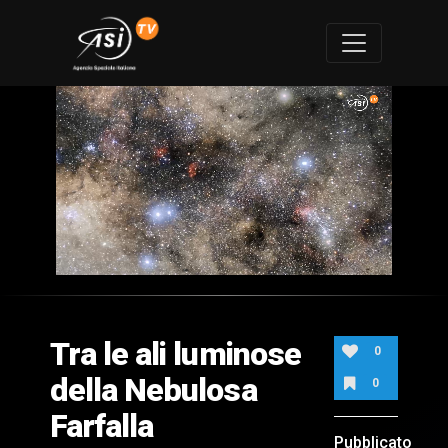
0
of
2
minutes,
Tra le ali luminose
6
0
seconds
della Nebulosa
0
Farfalla
Pubblicato