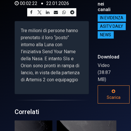
00:02:22
22.01.2026
nei
canali
IN EVIDENZA
ASITV DAILY
Tre milioni di persone hanno
NEWS
prenotato il loro “posto”
intorno alla Luna con
l’iniziativa Send Your Name
Download
della Nasa. E intanto Sls e
Video
Orion sono pronti in rampa di
(38.87
lancio, in vista della partenza
MB)
di Artemis 2 con equipaggio
Scarica
Correlati