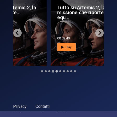
la
Tutto su Artemis 2, la
Ar
missione che riporterà un
to
equ...
00:02:40
00:0
Play
Privacy
Contatti
Dichiarazione di accessibilità