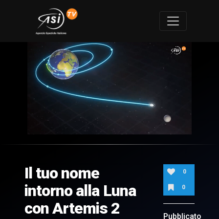
0
of
2
minutes,
Il tuo nome
22
0
seconds
intorno alla Luna
0
con Artemis 2
Pubblicato