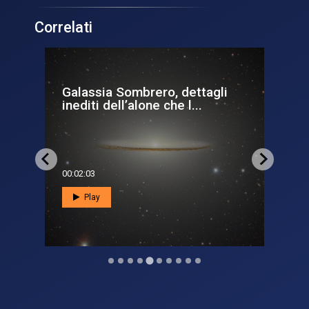
Correlati
na
Galassia Sombrero, dettagli
Du
inediti dell’alone che l...
gi
00:02:03
00:0
Play