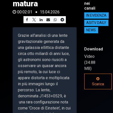
matura
nei
canali
00:02:01
15.04.2026
IN EVIDENZA
ASITV DAILY
NEWS
Grazie all’analisi di una lente
gravitazionale generata da
una galassia ellittica distante
Download
circa otto miliardi di anni luce,
Video
gli astronomi sono riusciti a
(34.88
osservare un quasar ancora
MB)
più remoto, la cui luce ci
appare distorta e moltiplicata
in più immagini lungo il
Scarica
percorso. La lente,
denominata J1453+0529, è
una rara configurazione nota
come 'Croce di Einstein', in cui