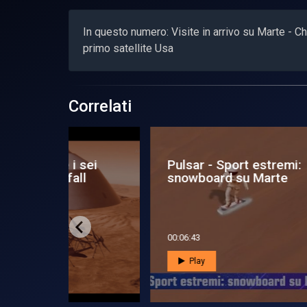
In questo numero: Visite in arrivo su Marte - C
primo satellite Usa
Correlati
e in
Pulsar - Alle Hawaii su
Pul
Marte
pia
00:05:28
00:0
Play