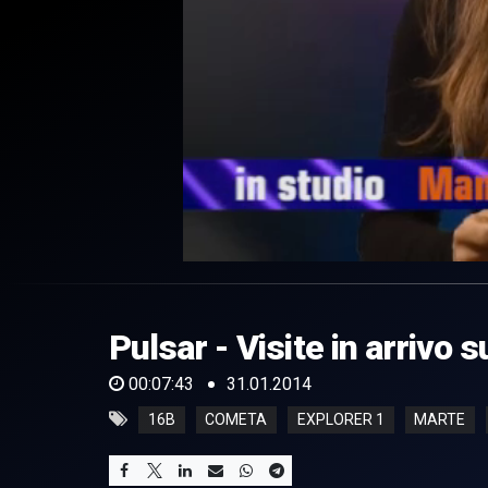
0
of
7
minutes,
Pulsar - Visite in arrivo 
43
seconds
Volume
0%
00:07:43
31.01.2014
16B
COMETA
EXPLORER 1
MARTE