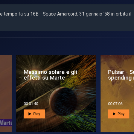
he tempo fa su 16B - Space Amarcord: 31 gennaio '58 in orbita il
sar - Luci su Marte, il
Pulsar - Cercasi idee 
neta illusionista
vivere su Marte
7:49
00:08:46
Play
Play