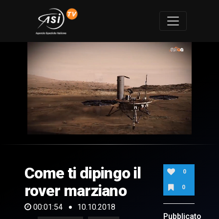
0
of
1
minute,
Come ti dipingo il
54
0
seconds
rover marziano
0
00:01:54
10.10.2018
Pubblicato