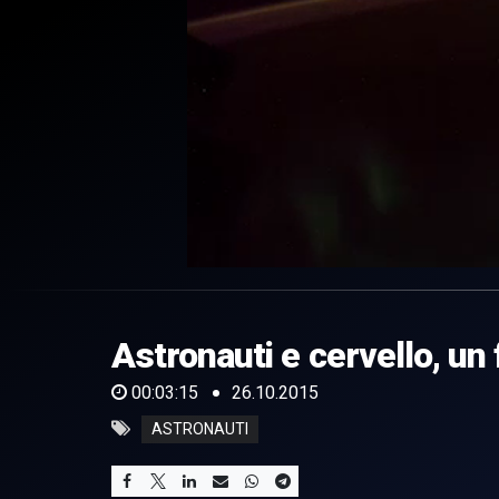
0
of
3
minutes,
Astronauti e cervello, un f
15
seconds
Volume
0%
00:03:15
26.10.2015
ASTRONAUTI