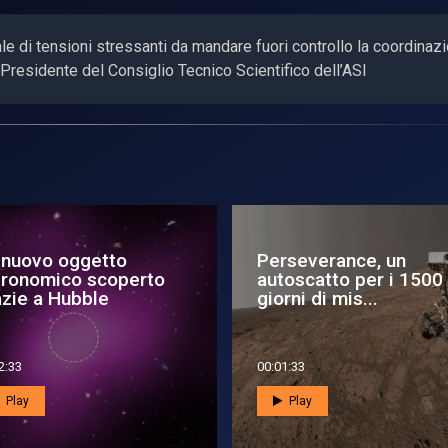
ale di tensioni stressanti da mandare fuori controllo la coordinaz
, Presidente del Consiglio Tecnico Scientifico dell’ASI
 CAST per gli
Con Vega C e Sentinel
sioni
1C l’Italia è di nuovo i
orbita
1:11
00:08:40
Play
Play