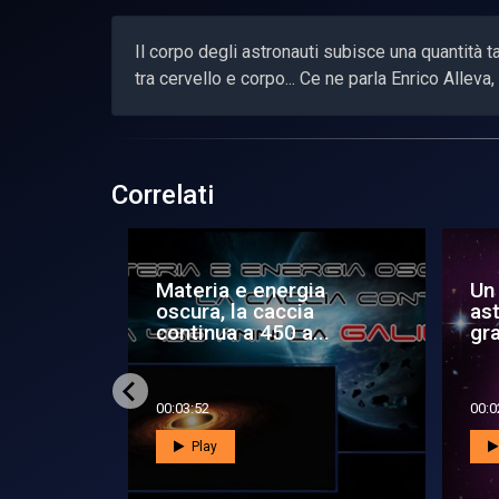
Il corpo degli astronauti subisce una quantità t
tra cervello e corpo... Ce ne parla Enrico Alleva
Correlati
zioni per
Un traghetto per
Un
Artemis
as
00:02:01
00:0
Play