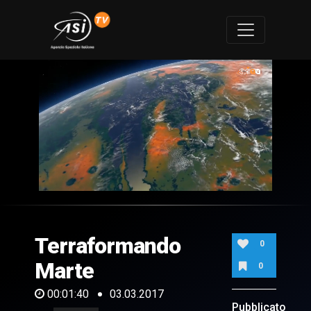
0
of
1
minute,
Terraformando
40
0
seconds
Marte
0
00:01:40
03.03.2017
Pubblicato