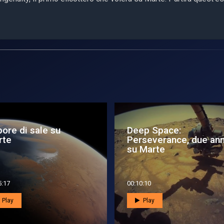
ep Space:
20 anni dall’atterraggi
rseverance, due anni
di Spirit e Opportunity
 Marte
su...
0:10
00:02:24
Play
Play