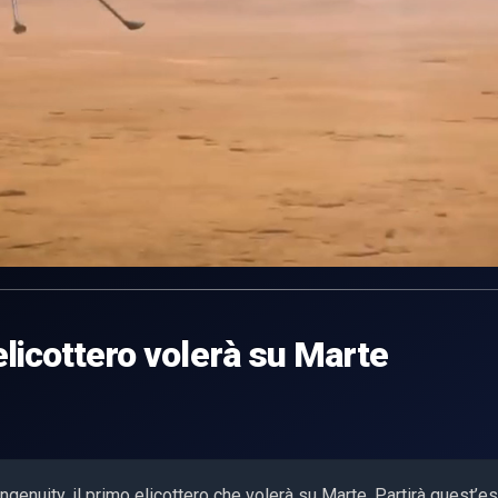
elicottero volerà su Marte
di Ingenuity, il primo elicottero che volerà su Marte. Partirà quest’e