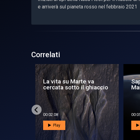
e arriverà sul pianeta rosso nel febbraio 2021
Correlati
 va
Sapore di sale su
De
ghiaccio
Marte
Pe
su
00:05:17
00:1
Play