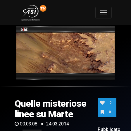
0
of
3
minutes,
Quelle misteriose
8
0
seconds
linee su Marte
0
00:03:08
24.03.2014
Pubblicato