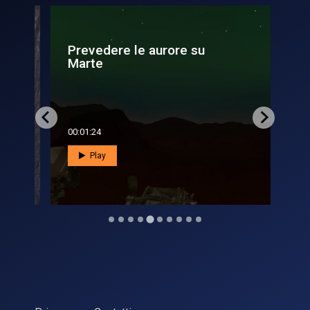
Prevedere le aurore su
In 
Marte
eli
00:01:24
00:0
Play