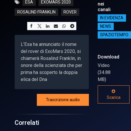
ESA
EXOMARS 2020
nei
canali
ROSALIND FRANKLIN
ROVER
IN EVIDENZA
NEWS
SPAZIOTEMPO
L'Esa ha annunciato il nome
del rover di ExoMars 2020, si
Download
chiamerà Rosalind Franklin, in
onore della scienziata che per
Video
prima ha scoperto la doppia
(34.88
elica del Dna
MB)
Scarica
Trascrizione audio
Correlati