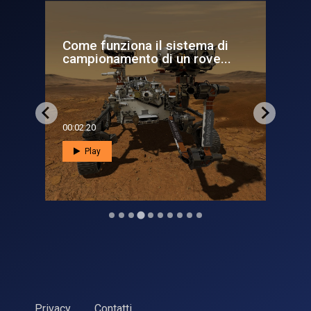
tema di
La nascita di un ammasso di
 rove...
galassie nel giovane uni...
00:01:26
Play
Privacy
Contatti