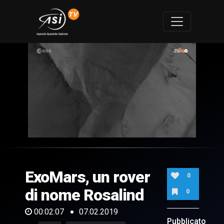
0
of
2
minutes,
ExoMars, un rover
7
0
seconds
di nome Rosalind
0
00:02:07
07.02.2019
Pubblicato