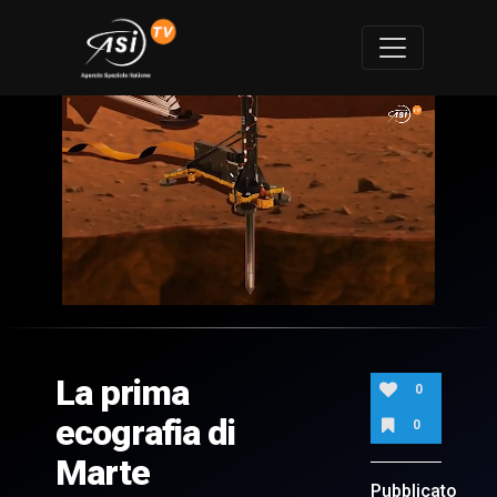
0
of
1
minute,
La prima
45
0
seconds
ecografia di
0
Marte
Pubblicato