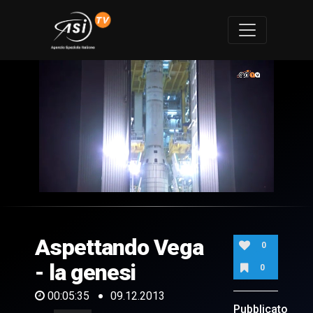
0
of
5
minutes,
Aspettando Vega
35
0
seconds
- la genesi
0
00:05:35
09.12.2013
Pubblicato