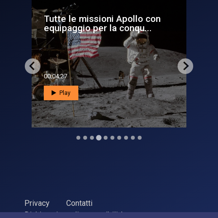
con
Stelle di neutroni, misurata la
.
velocità del getto d...
00:01:52
Play
Privacy
Contatti
Dichiarazione di accessibilità