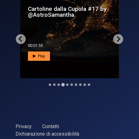
 by
Cartoline dalla Cupola #6 by
C
@AstroSamantha
00:02:45
0
Play
Privacy
Contatti
Dichiarazione di accessibilità