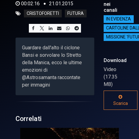
00:02:16
21.01.2015
nei
canali
CRISTOFORETTI
FUTURA
IN EVIDENZA
CARTOLINE DAL
MISSIONE 'FUTU
Guardare dall'alto il ciclone
Bansi e sorvolare lo Stretto
Download
della Manica, ecco le ultime
Video
emozioni di
(17.35
@Astrosamanta raccontate
MB)
per immagini
Scarica
Correlati