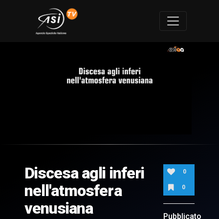
0
of
3
minutes,
Discesa agli inferi
16
0
seconds
nell'atmosfera
0
venusiana
Pubblicato