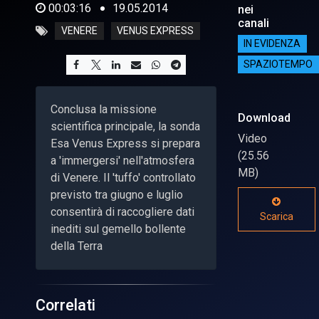
00:03:16
19.05.2014
nei
canali
VENERE
VENUS EXPRESS
IN EVIDENZA
SPAZIOTEMPO
Conclusa la missione
Download
scientifica principale, la sonda
Video
Esa Venus Express si prepara
(25.56
a 'immergersi' nell'atmosfera
MB)
di Venere. Il 'tuffo' controllato
previsto tra giugno e luglio
consentirà di raccogliere dati
Scarica
inediti sul gemello bollente
della Terra
Correlati