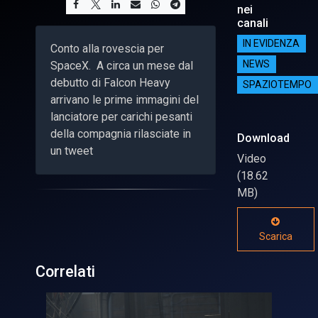
nei
canali
IN EVIDENZA
Conto alla rovescia per
SpaceX. A circa un mese dal
NEWS
debutto di Falcon Heavy
SPAZIOTEMPO
arrivano le prime immagini del
lanciatore per carichi pesanti
della compagnia rilasciate in
Download
un tweet
Video
(18.62
MB)
Scarica
Correlati