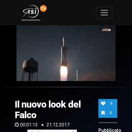
0
of
1
minute,
Il nuovo look del
13
0
seconds
Falco
0
00:01:13
21.12.2017
Pubblicato