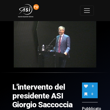
0
of
22
minutes,
L'intervento del
42
0
seconds
presidente ASI
0
Giorgio Saccoccia
Pubblicato