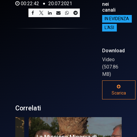
00:22:42
20.07.2021
nei
canali
IN EVIDENZA
L'ASI
Download
Video
(507.86
MB)
Scarica
Correlati
za
La Missione Minerva di
Ar