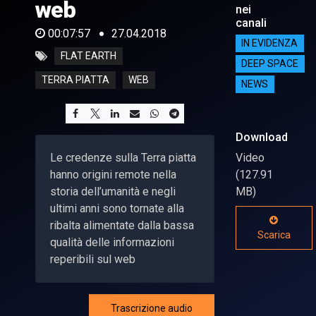
web
nei
canali
00:07:57
27.04.2018
IN EVIDENZA
FLAT EARTH
DEEP SPACE
TERRA PIATTA
WEB
NEWS
Download
Le credenze sulla Terra piatta
Video
hanno origini remote nella
(127.91
storia dell’umanità e negli
MB)
ultimi anni sono tornate alla
ribalta alimentate dalla bassa
Scarica
qualità delle informazioni
reperibili sul web
Trascrizione audio