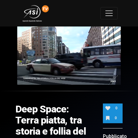
0
of
7
minutes,
Deep Space:
57
0
seconds
Terra piatta, tra
0
storia e follia del
Pubblicato