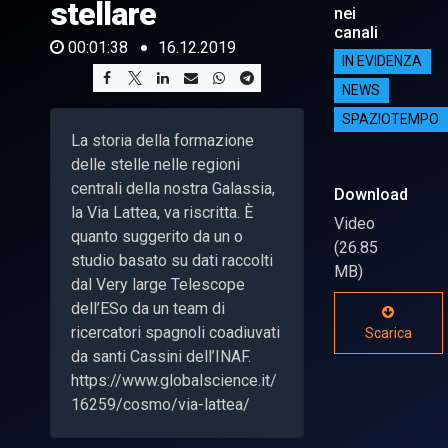
stellare
nei
canali
00:01:38
16.12.2019
IN EVIDENZA
NEWS
SPAZIOTEMPO
La storia della formazione
delle stelle nelle regioni
centrali della nostra Galassia,
Download
la Via Lattea, va riscritta. È
Video
quanto suggerito da un o
(26.85
studio basato su dati raccolti
MB)
dal Very large Telescope
dell’ESo da un team di
ricercatori spagnoli coadiuvati
Scarica
da santi Cassini dell’INAF.
https://www.globalscience.it/
16259/cosmo/via-lattea/