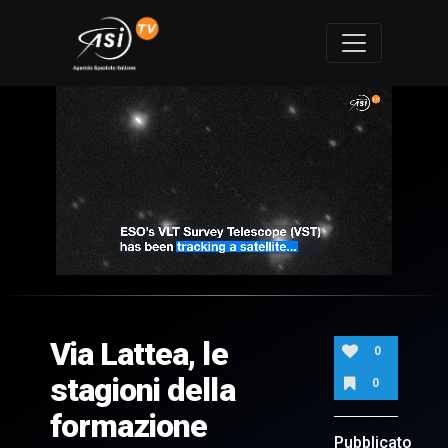
0
of
1
minute,
Via Lattea, le
38
0
seconds
stagioni della
0
formazione
Pubblicato