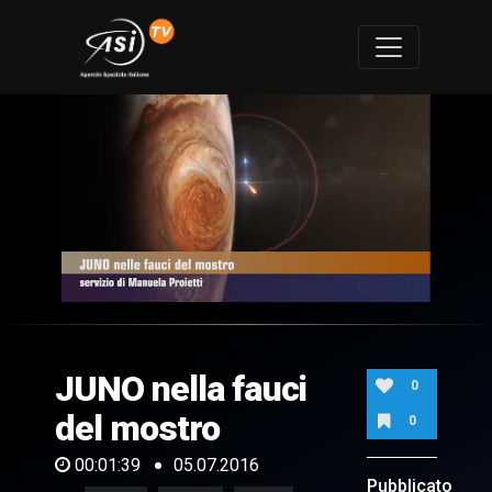
0
of
1
minute,
JUNO nella fauci
39
0
seconds
del mostro
0
00:01:39
05.07.2016
Pubblicato