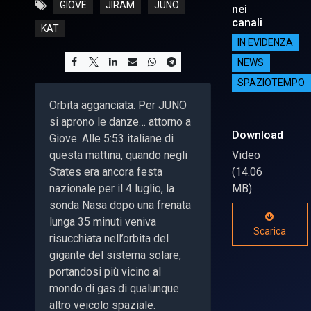
GIOVE
JIRAM
JUNO
nei
canali
KAT
IN EVIDENZA
NEWS
SPAZIOTEMPO
Orbita agganciata. Per JUNO
si aprono le danze… attorno a
Download
Giove. Alle 5:53 italiane di
questa mattina, quando negli
Video
States era ancora festa
(14.06
nazionale per il 4 luglio, la
MB)
sonda Nasa dopo una frenata
lunga 35 minuti veniva
Scarica
risucchiata nell’orbita del
gigante del sistema solare,
portandosi più vicino al
mondo di gas di qualunque
altro veicolo spaziale.