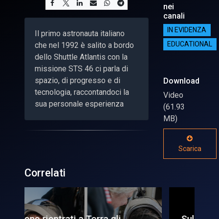
nei
canali
IN EVIDENZA
Il primo astronauta italiano
che nel 1992 è salito a bordo
EDUCATIONAL
dello Shuttle Atlantis con la
missione STS 46 ci parla di
spazio, di progresso e di
Download
tecnologia, raccontandoci la
Video
sua personale esperienza
(61.93
MB)
Scarica
Correlati
Sulla Iss Dragon lascia il
Pu