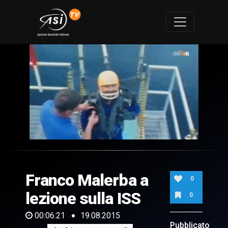
0
of
6
minutes,
Franco Malerba a
21
0
seconds
lezione sulla ISS
0
00:06:21
19.08.2015
Pubblicato