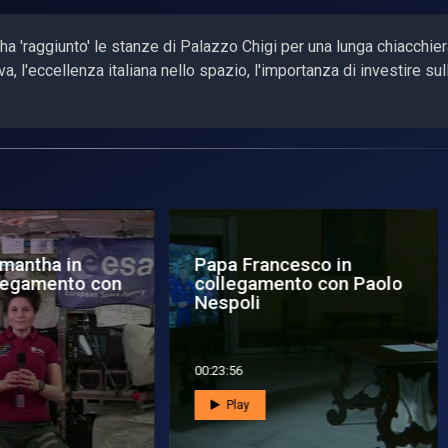
 ha 'raggiunto' le stanze di Palazzo Chigi per una lunga chiacchier
va, l'eccellenza italiana nello spazio, l'importanza di investire sul
pa Francesco in
Walter Villadei in
llegamento con Paolo
collegamento con ASI
spoli
3:56
00:16:50
Play
Play