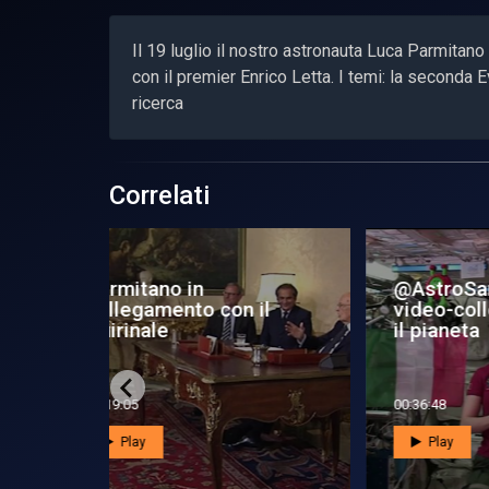
Il 19 luglio il nostro astronauta Luca Parmitano
con il premier Enrico Letta. I temi: la seconda E
ricerca
Correlati
@AstroSamantha in
Pa
n il
video-collegamento con
co
il pianeta
Ne
00:36:48
00:2
Play