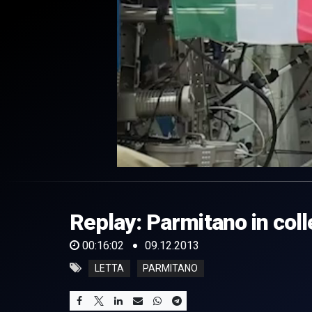
0
of
16
minutes,
Replay: Parmitano in col
2
seconds
Volume
0%
00:16:02
09.12.2013
LETTA
PARMITANO