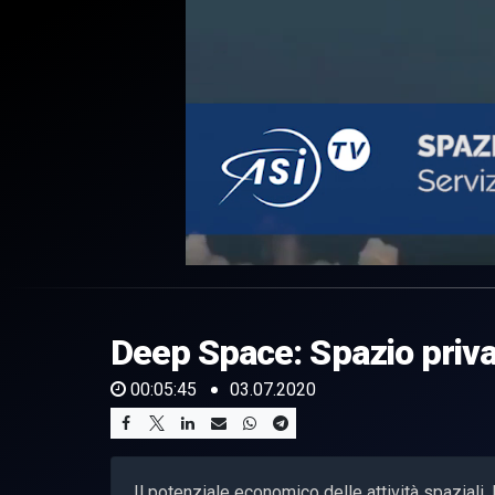
0
of
5
minutes,
Deep Space: Spazio priva
45
seconds
Volume
0%
00:05:45
03.07.2020
Il potenziale economico delle attività spaziali