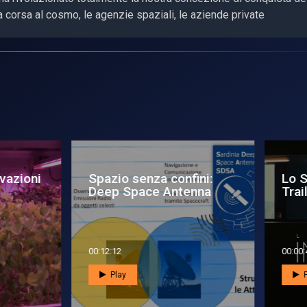
ta corsa al cosmo, le agenzie spaziali, le aziende private
 Spazio in Tasca -
Deep Space: La scien
iler
italiana di LiciaCube h
trio...
0:45
00:09:05
Play
Play