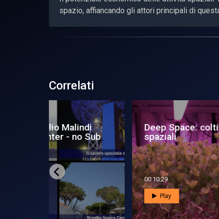
spazio, affiancando gli attori principali di ques
Correlati
Spazio senza confini:
Lo
Deep Space Antenna
Tra
00:12:12
00:0
Play