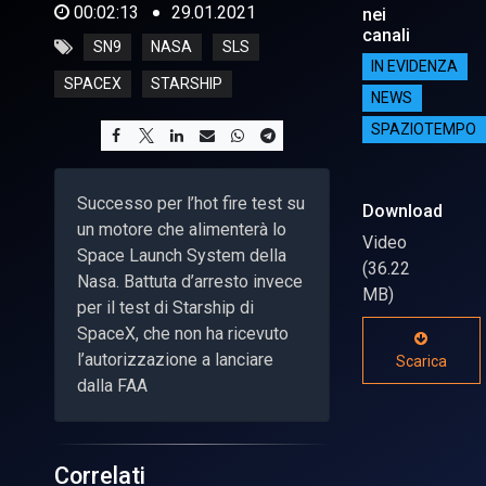
00:02:13
29.01.2021
nei
canali
SN9
NASA
SLS
IN EVIDENZA
SPACEX
STARSHIP
NEWS
SPAZIOTEMPO
Successo per l’hot fire test su
Download
un motore che alimenterà lo
Video
Space Launch System della
(36.22
Nasa. Battuta d’arresto invece
MB)
per il test di Starship di
SpaceX, che non ha ricevuto
l’autorizzazione a lanciare
Scarica
dalla FAA
Correlati