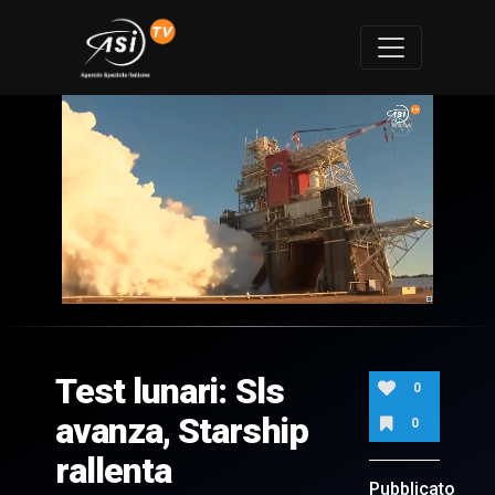
0
of
2
minutes,
Test lunari: Sls
13
0
seconds
avanza, Starship
0
rallenta
Pubblicato