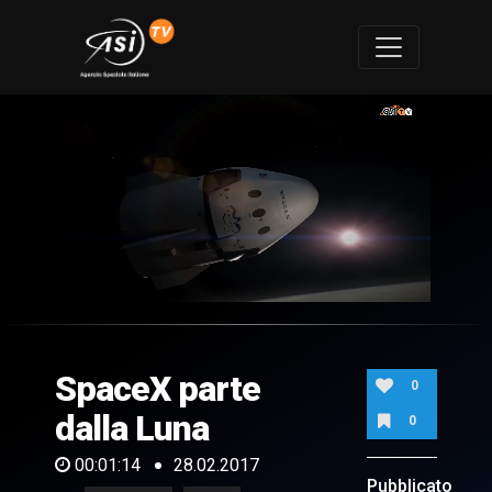
0
of
1
minute,
SpaceX parte
14
0
seconds
dalla Luna
0
00:01:14
28.02.2017
Pubblicato