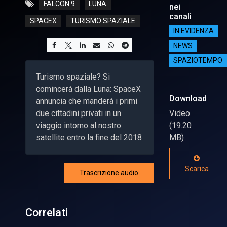
FALCON 9
LUNA
nei
canali
SPACEX
TURISMO SPAZIALE
IN EVIDENZA
NEWS
SPAZIOTEMPO
Turismo spaziale? Si
comincerà dalla Luna: SpaceX
Download
annuncia che manderà i primi
due cittadini privati in un
Video
viaggio intorno al nostro
(19.20
satellite entro la fine del 2018
MB)
Scarica
Trascrizione audio
Correlati