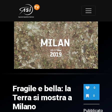
0
of
6
minutes,
Fragile e bella: la
34
0
seconds
Terra si mostra a
0
Milano
Pubblicato