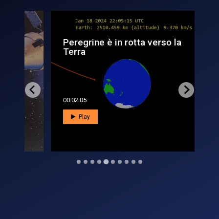
a
Peregrine è in rotta verso la
Ar
Terra
lun
00:02:05
00:0
Play