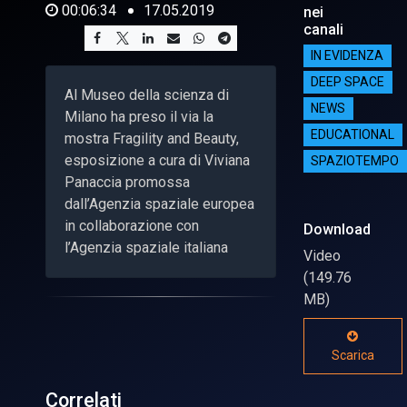
00:06:34
17.05.2019
nei
canali
IN EVIDENZA
DEEP SPACE
Al Museo della scienza di
NEWS
Milano ha preso il via la
EDUCATIONAL
mostra Fragility and Beauty,
esposizione a cura di Viviana
SPAZIOTEMPO
Panaccia promossa
dall’Agenzia spaziale europea
in collaborazione con
Download
l’Agenzia spaziale italiana
Video
(149.76
MB)
Scarica
Correlati