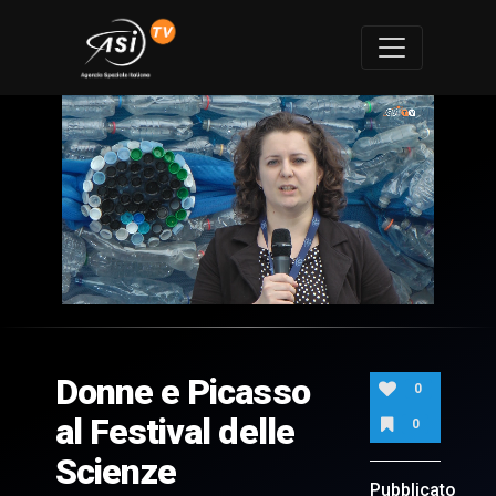
0
of
2
minutes,
Donne e Picasso
6
0
seconds
al Festival delle
0
Scienze
Pubblicato