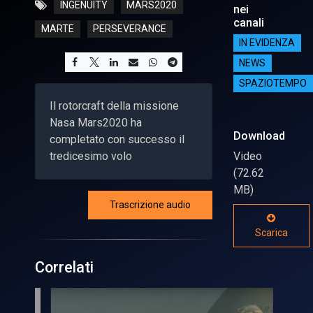
INGENUITY
MARS2020
nei
canali
MARTE
PERSEVERANCE
IN EVIDENZA
NEWS
SPAZIOTEMPO
Il rotorcraft della missione
Nasa Mars2020 ha
Download
completato con successo il
tredicesimo volo
Video
(72.62
MB)
Trascrizione audio
Scarica
Correlati