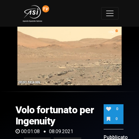
0
of
1
minute,
Volo fortunato per
8
0
seconds
Ingenuity
0
00:01:08
08.09.2021
Pubblicato