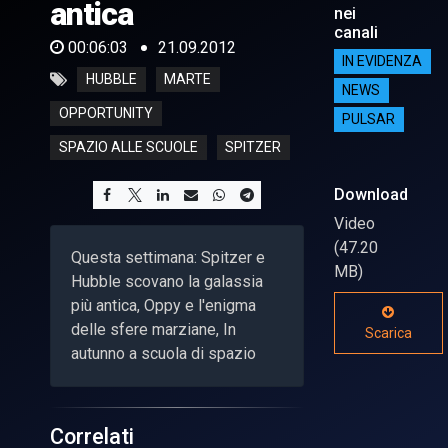
antica
nei
canali
00:06:03
21.09.2012
IN EVIDENZA
HUBBLE
MARTE
NEWS
OPPORTUNITY
PULSAR
SPAZIO ALLE SCUOLE
SPITZER
Download
Video
(47.20
Questa settimana: Spitzer e
MB)
Hubble scovano la galassia
più antica, Oppy e l'enigma
delle sfere marziane, In
Scarica
autunno a scuola di spazio
Correlati