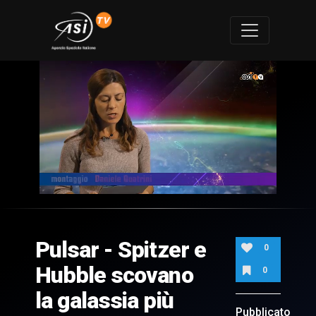
0
of
6
minutes,
Pulsar - Spitzer e
3
0
seconds
Hubble scovano
0
la galassia più
Pubblicato