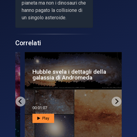
pianeta ma non i dinosauri che
hanno pagato la collisione di
un singolo asteroide.
Correlati
Hubble svela i dettagli della
Vi
galassia di Andromeda
pa
00:01:07
00:0
Play