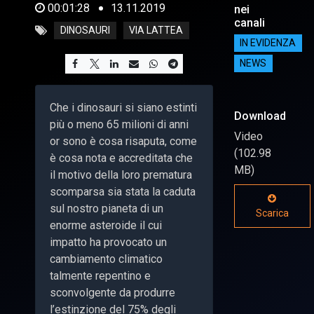
00:01:28
13.11.2019
nei
canali
DINOSAURI
VIA LATTEA
IN EVIDENZA
NEWS
Che i dinosauri si siano estinti
Download
più o meno 65 milioni di anni
Video
or sono è cosa risaputa, come
(102.98
è cosa nota e accreditata che
MB)
il motivo della loro prematura
scomparsa sia stata la caduta
sul nostro pianeta di un
Scarica
enorme asteroide il cui
impatto ha provocato un
cambiamento climatico
talmente repentino e
sconvolgente da produrre
l’estinzione del 75% degli