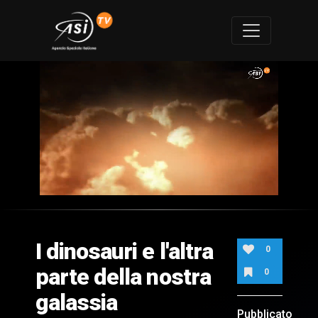
0
of
1
minute,
I dinosauri e l'altra
28
0
seconds
parte della nostra
0
galassia
Pubblicato