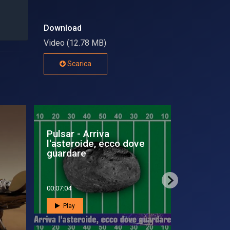
Download
Video (12.78 MB)
Scarica
llo
Buon compleanno
#Spacet
Iss!
complea
00:03:29
00:30:39
Play
Play