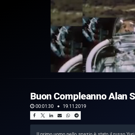
0
of
1
minute,
Buon Compleanno Alan 
30
seconds
Volume
0%
00:01:30
19.11.2019
Il primo uomo nello spazio è stato il russo Yuri