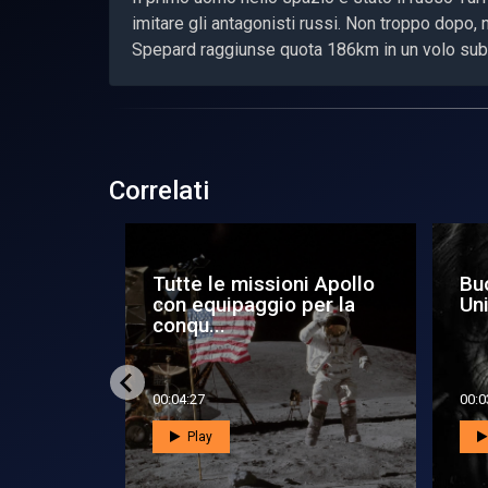
imitare gli antagonisti russi. Non troppo dopo
Spepard raggiunse quota 186km in un volo sub
Correlati
Pulsar - Segnali di fumo
Pul
o dove
da Marte
ann
deb
00:05:35
00:0
Play