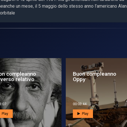
, neanche un mese, il 5 maggio dello stesso anno l’americano Alan
orbitale
sar - Speciale: 15
Buon compleanno Apo
i sulla ISS. Verso il
12
ut...
7:26
00:00:50
Play
Play