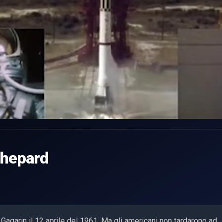
Shepard
 Gagarin il 12 aprile del 1961. Ma gli americani non tardarono ad